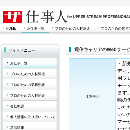
HOME
お仕事一覧
プロのための人材派遣
プロのための業務
通信キャリアのWebサー
サイトメニュー
・新
お仕事一覧
ディ
プロのための人材派遣
用フ
モー
プロのための業務委託
ます
プロのための人材紹介
仕事内容
物の
会社概要
いた
いい
個人情報の取り扱いについて
マー
新着情報
ただ