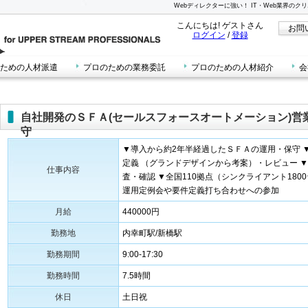
Webディレクターに強い！ IT・Web業界の
こんにちは! ゲストさん
お問
ログイン
/
登録
ための人材派遣
プロのための業務委託
プロのための人材紹介
会
自社開発のＳＦＡ(セールスフォースオートメーション)営
守
▼導入から約2年半経過したＳＦＡの運用・保守 
定義 （グランドデザインから考案）・レビュー 
仕事内容
査・確認 ▼全国110拠点（シンクライアント180
運用定例会や要件定義打ち合わせへの参加
月給
440000円
勤務地
内幸町駅/新橋駅
勤務期間
9:00-17:30
勤務時間
7.5時間
休日
土日祝