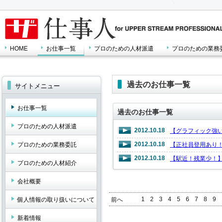
HOME
お仕事一覧
プロのための人材派遣
プロのための業務
過去のお仕事一覧
サイトメニュー
お仕事一覧
過去のお仕事一覧
プロのための人材派遣
2012.10.18
【グラフィック強
2012.10.18
プロのための業務委託
【正社員登用あり
2012.10.18
【駅近！残業少！
プロのための人材紹介
会社概要
1
2
3
4
5
6
7
8
9
個人情報の取り扱いについて
前へ
新着情報